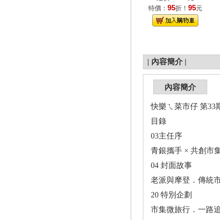
95
95
特價：
折！
元
|
內容簡介
|
內容簡介
快樂ㄟ菜市仔 第33期
目錄
03主任序
青銀攜手 × 共創市
04 封面故事
老派與摩登．傳統
20 特別企劃
市集微旅行．一路