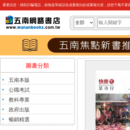
重要訊息：慎防詐騙電話，絕無簽單錯誤造成重複扣款或重複出貨，請您千萬不要操
圖書分類
五南本版
公職考試
教科專業
政府出版
暢銷精選