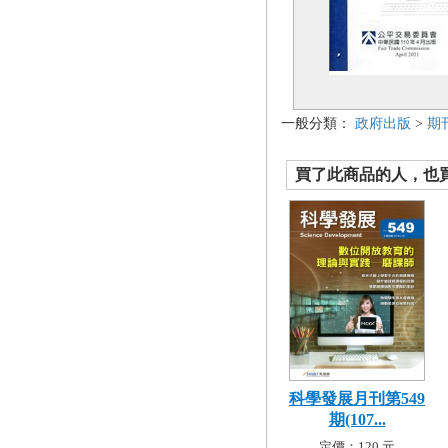
一般分類：
政府出版
>
期
買了此商品的人，也買了.
科學發展月刊第549
期(107...
定價：120 元