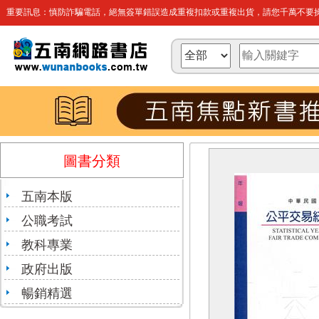
重要訊息：慎防詐騙電話，絕無簽單錯誤造成重複扣款或重複出貨，請您千萬不要操
圖書分類
五南本版
公職考試
教科專業
政府出版
暢銷精選