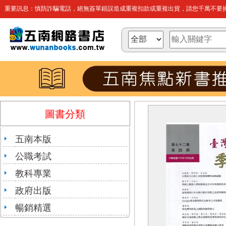
重要訊息：慎防詐騙電話，絕無簽單錯誤造成重複扣款或重複出貨，請您千萬不要操
圖書分類
五南本版
公職考試
教科專業
政府出版
暢銷精選