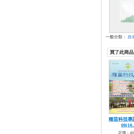
一般分類：
政
買了此商品的
種苗科技專訊
08(10..
定價：40