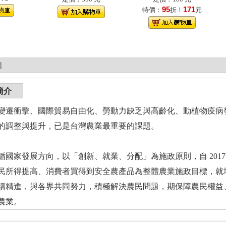
95
171
特價：
折！
元
|
簡介
變遷衝擊、國際貿易自由化、勞動力缺乏與高齡化、動植物疫病
的調整與提升，已是台灣農業最重要的課題。
循國家發展方向，以「創新、就業、分配」為施政原則，自 201
民所得提高、消費者買得到安全農產品為整體農業施政目標，就
續精進，與各界共同努力，積極解決農民問題，期保障農民權益
農業。