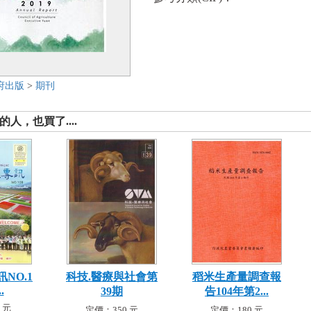
府出版
>
期刊
人，也買了....
NO.1
科技.醫療與社會第
稻米生產量調查報
.
39期
告104年第2...
 元
定價：350 元
定價：180 元