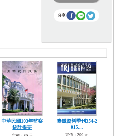
f
分享
中華民國103年監察
臺鐵資料季刊354-2
015....
統計提要
定價：200 元
定價：80 元