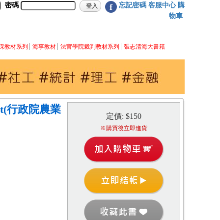
密碼
忘記密碼
客服中心
購
f
物車
保教材系列
海事教材
法官學院裁判教材系列
張志清海大書籍
port(行政院農業
定價: $150
※購買後立即進貨