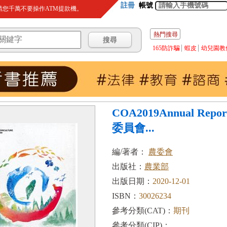
註冊
帳號
您千萬不要操作ATM提款機。
熱門搜尋
165防詐騙
蝦皮
幼兒園教
COA2019Annual Re
委員會...
編/著者：
農委會
出版社：
農業部
出版日期：
2020-12-01
ISBN：
30026234
參考分類(CAT)：
期刊
參考分類(CIP)：