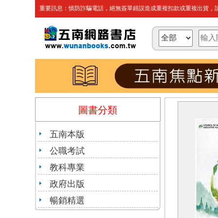
重要訊息：慎防詐騙電話，絕無簽單錯誤造成重複扣款或重複出貨，請
圖書分類
五南本版
公職考試
教科專業
政府出版
暢銷精選