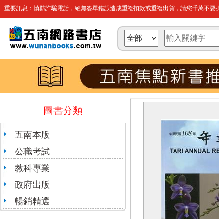
重要訊息：慎防詐騙電話，絕無簽單錯誤造成重複扣款或重複出貨，請您千萬不要操
圖書分類
五南本版
公職考試
教科專業
政府出版
暢銷精選