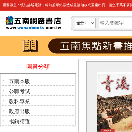
重要訊息：慎防詐騙電話，絕無簽單錯誤造成重複扣款或重複出貨，請您千萬不要操
圖書分類
五南本版
公職考試
教科專業
政府出版
暢銷精選