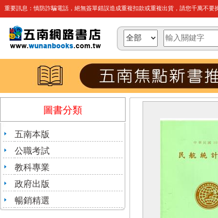
重要訊息：慎防詐騙電話，絕無簽單錯誤造成重複扣款或重複出貨，請您千萬不要操
圖書分類
五南本版
公職考試
教科專業
政府出版
暢銷精選