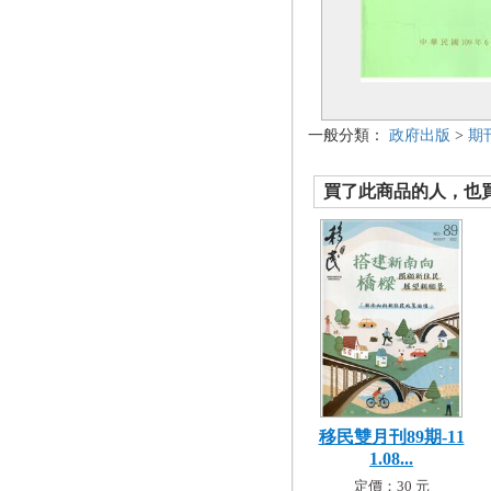
一般分類：
政府出版
>
期
買了此商品的人，也買了.
移民雙月刊89期-11
1.08...
定價：30 元