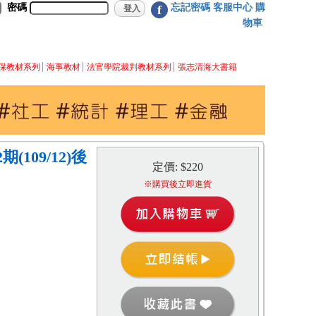
密碼
忘記密碼
客服中心
購
f
物車
保教材系列
海事教材
法官學院裁判教材系列
張志清海大書籍
109/12)後
定價: $220
※購買後立即進貨