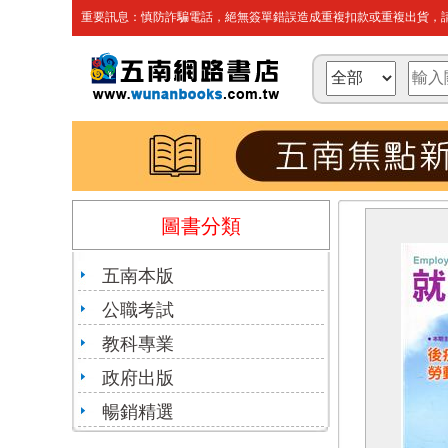
重要訊息：慎防詐騙電話，絕無簽單錯誤造成重複扣款或重複出貨，請
圖書分類
五南本版
公職考試
教科專業
政府出版
暢銷精選