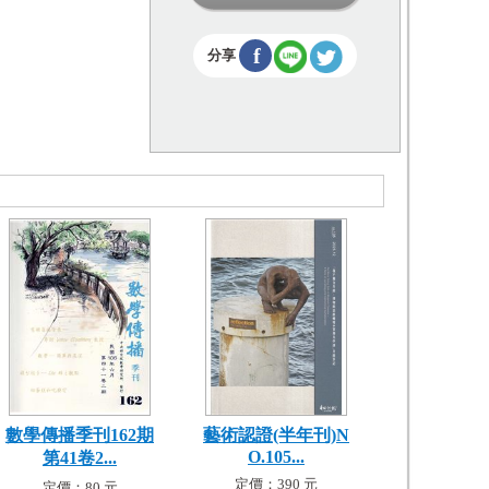
f
分享
數學傳播季刊162期
藝術認證(半年刊)N
O.105...
第41卷2...
定價：390 元
定價：80 元