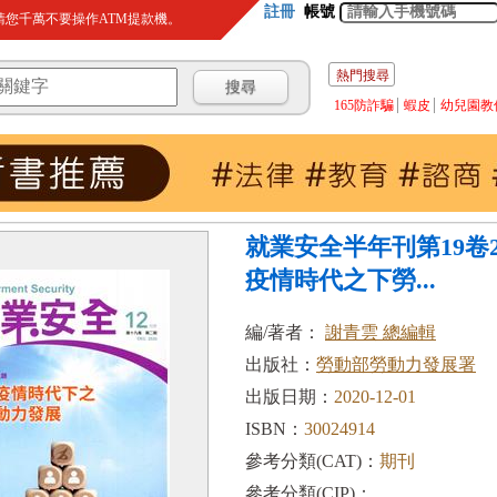
註冊
帳號
您千萬不要操作ATM提款機。
熱門搜尋
165防詐騙
蝦皮
幼兒園教
就業安全半年刊第19卷2期(
疫情時代之下勞...
編/著者：
謝青雲 總編輯
出版社：
勞動部勞動力發展署
出版日期：
2020-12-01
ISBN：
30024914
參考分類(CAT)：
期刊
參考分類(CIP)：