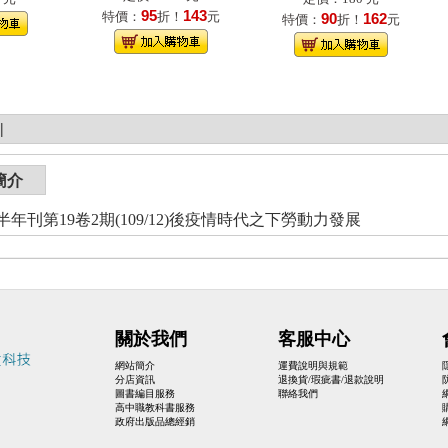
95
143
特價：
折！
元
90
162
特價：
折！
元
|
簡介
年刊第19卷2期(109/12)後疫情時代之下勞動力發展
關於我們
客服中心
網站簡介
運費說明與規範
分店資訊
退換貨/瑕疵書/退款說明
圖書編目服務
聯絡我們
高中職教科書服務
政府出版品總經銷