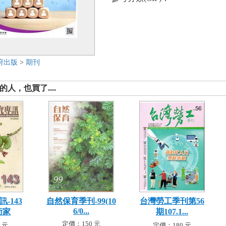
府出版
>
期刊
人，也買了....
-143
自然保育季刊-99(10
台灣勞工季刊第56
6/0...
術家
期107.1...
定價：150 元
 元
定價：180 元