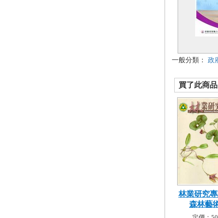
一般分類：
政
買了此商品的
林業研究專訊
森林藝
定價：50