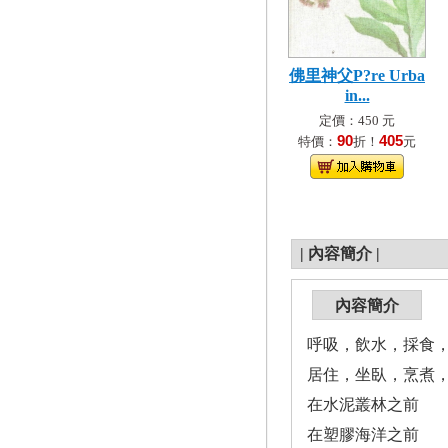
佛里神父P?re Urba
in...
定價：450 元
90
405
特價：
折！
元
|
內容簡介
|
內容簡介
呼吸，飲水，採食
居住，坐臥，烹煮
在水泥叢林之前
在塑膠海洋之前