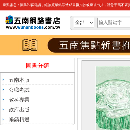
重要訊息：慎防詐騙電話，絕無簽單錯誤造成重複扣款或重複出貨，請您千萬不要操
圖書分類
五南本版
公職考試
教科專業
政府出版
暢銷精選