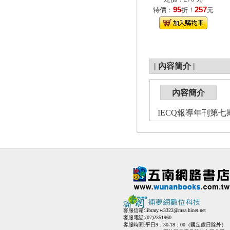
95
257
特價：
折！
元
|
內容簡介
|
內容簡介
IECQ報導年刊第七期(
客服信箱:
library.w3322@msa.hinet.net
客服電話:(07)2351960
客服時間:平日9：30-18：00（國定假日除外）