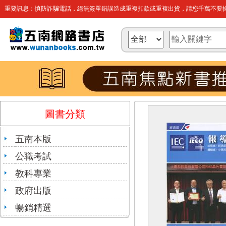
重要訊息：慎防詐騙電話，絕無簽單錯誤造成重複扣款或重複出貨，請您千萬不要操
圖書分類
五南本版
公職考試
教科專業
政府出版
暢銷精選