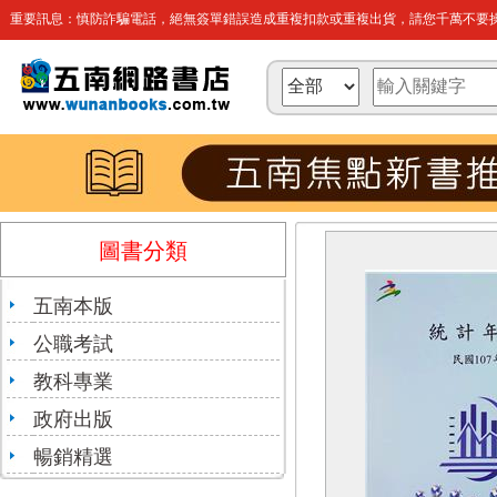
重要訊息：慎防詐騙電話，絕無簽單錯誤造成重複扣款或重複出貨，請您千萬不要操
圖書分類
五南本版
公職考試
教科專業
政府出版
暢銷精選