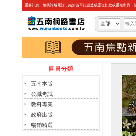
重要訊息：慎防詐騙電話，絕無簽單錯誤造成重複扣款或重複出貨，請
圖書分類
五南本版
公職考試
教科專業
政府出版
暢銷精選