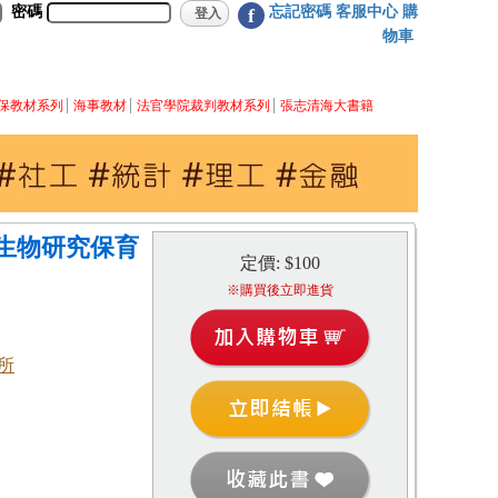
密碼
忘記密碼
客服中心
購
f
物車
保教材系列
海事教材
法官學院裁判教材系列
張志清海大書籍
生物研究保育
定價: $100
※購買後立即進貨
所