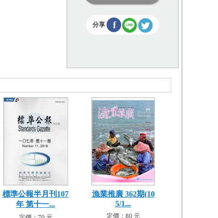
f
分享
標準公報半月刊107
漁業推廣 362期(10
5/1...
年 第十一...
定價：80 元
定價：70 元