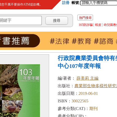
註冊
帳號
您千萬不要操作ATM提款機。
熱門搜尋
165防詐騙
蝦皮
幼兒園教
行政院農業委員會特有
中心107年度年報
編/著者：
薛美莉 主編
出版社：
農業部生物多樣性研究
出版日期：
2019-06-01
ISBN：
30022565
參考分類(CAT)：
期刊
參考分類(CIP)：