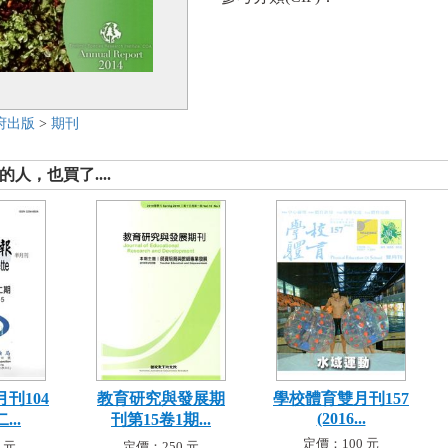
府出版
>
期刊
人，也買了....
刊104
教育研究與發展期
學校體育雙月刊157
(2016...
...
刊第15卷1期...
定價：100 元
 元
定價：250 元