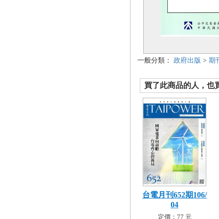
一般分類：
政府出版
>
期
買了此商品的人，也買了.
台電月刊652期106/
04
定價：77 元