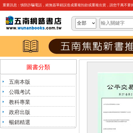
重要訊息：慎防詐騙電話，絕無簽單錯誤造成重複扣款或重複出貨，請您千萬不要操
圖書分類
五南本版
公職考試
教科專業
政府出版
暢銷精選