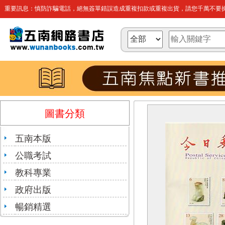
重要訊息：慎防詐騙電話，絕無簽單錯誤造成重複扣款或重複出貨，請您千萬不要操
圖書分類
五南本版
公職考試
教科專業
政府出版
暢銷精選