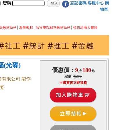
密碼
忘記密碼
客服中心
購
f
物車
保教材系列
海事教材
法官學院裁判教材系列
張志清海大書籍
福(光碟)
優惠價：
9
180
折,
元
定價:
$200
有限公司 製作
※購買後立即進貨
署