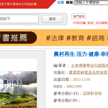
註冊
帳號
您千萬不要操作ATM提款機。
熱門搜尋
165防詐騙
蝦皮
幼兒園教
農村再生-活力‧健康‧幸
編/著者：
士奇傳播整合行銷股份
出版社：
農業部林業及自然保育
出版日期：
2013-12-01
ISBN：
30021999
參考分類(CAT)：
逗陣影音館
參考分類(CIP)：