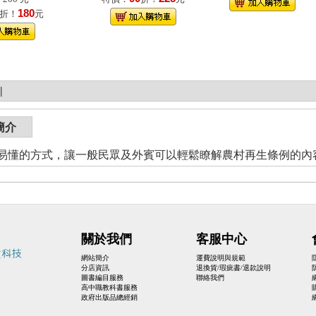
180
折！
元
|
簡介
易懂的方式，讓一般民眾及外賓可以輕鬆瞭解農村再生條例的內
關於我們
客服中心
網站簡介
運費說明與規範
分店資訊
退換貨/瑕疵書/退款說明
圖書編目服務
聯絡我們
高中職教科書服務
政府出版品總經銷