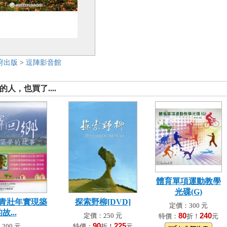
府出版
>
逗陣影音館
人，也買了....
體育單項運動教學
光碟(G)
-青壯年實現築
探索野柳[DVD]
定價：300 元
故...
80
240
定價：250 元
特價：
折！
元
90
225
200 元
特價：
折！
元