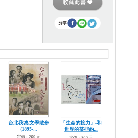
f
分享
台北我城.文學散步
「生命的接力」-和
(1895-...
世界的某些約...
定價：200 元
定價：800 元