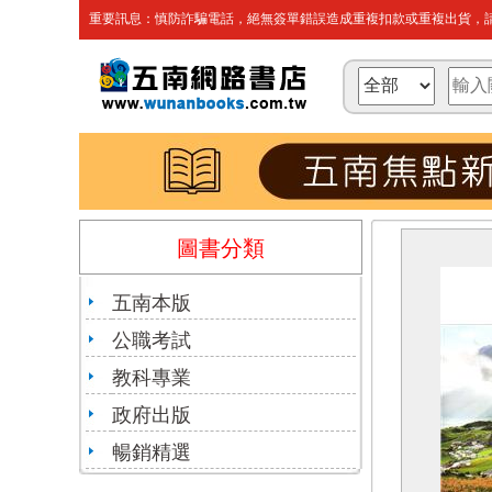
重要訊息：慎防詐騙電話，絕無簽單錯誤造成重複扣款或重複出貨，請
圖書分類
五南本版
公職考試
教科專業
政府出版
暢銷精選