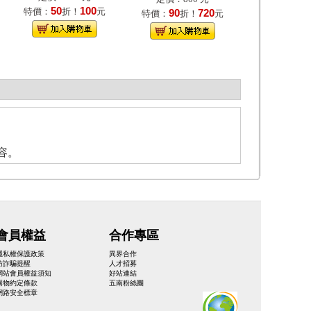
50
100
特價：
折！
元
90
720
特價：
折！
元
容。
會員權益
合作專區
隱私權保護政策
異界合作
防詐騙提醒
人才招募
網站會員權益須知
好站連結
購物約定條款
五南粉絲團
網路安全標章