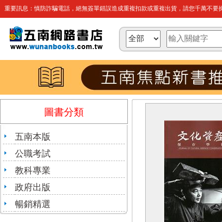
重要訊息：慎防詐騙電話，絕無簽單錯誤造成重複扣款或重複出貨，請您千萬不要操
圖書分類
五南本版
公職考試
教科專業
政府出版
暢銷精選