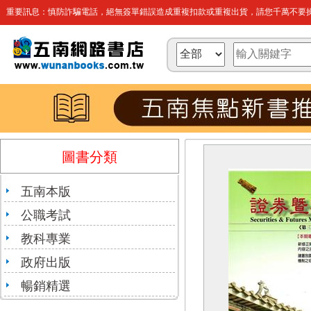
重要訊息：慎防詐騙電話，絕無簽單錯誤造成重複扣款或重複出貨，請您千萬不要操
圖書分類
五南本版
公職考試
教科專業
政府出版
暢銷精選