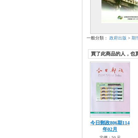
一般分類：
政府出版
>
期
買了此商品的人，也買了.
今日郵政806期114
年02月
定價：50 元