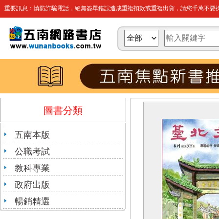
重要訊息：慎防詐騙電話，絕無簽單錯誤造成重複扣款或重複出貨，請您千萬不要操
圖書分類
五南本版
公職考試
教科專業
政府出版
暢銷精選