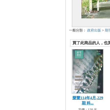
一般分類：
政府出版
>
期
買了此商品的人，也買了.
樂覽114年4月-229
期 科...
定價：120 元