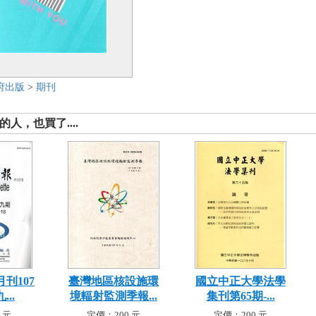
府出版
>
期刊
人，也買了....
刊107
臺灣地區核設施環
國立中正大學法學
...
境輻射監測季報...
集刊第65期-...
 元
定價：200 元
定價：200 元