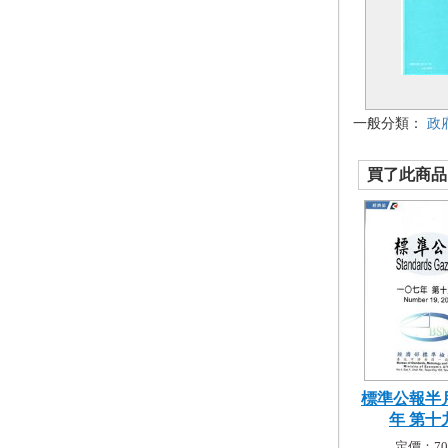
一般分類：
政
買了此商品的
標準公報半月
年 第十九
定價：70