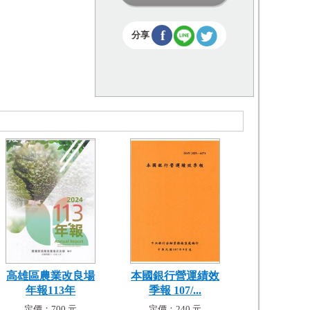
f
分享
高雄區農業改良場
本國銀行營運績效
年報113年
季報 107/...
定價：700 元
定價：240 元