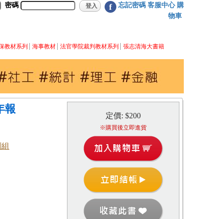
密碼
忘記密碼
客服中心
購
f
物車
保教材系列
海事教材
法官學院裁判教材系列
張志清海大書籍
年報
定價: $200
※購買後立即進貨
劃組