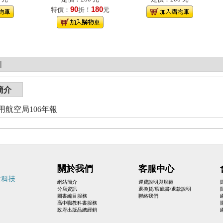
90
180
特價：
折！
元
|
簡介
用航空局106年報
關於我們
客服中心
網站簡介
運費說明與規範
分店資訊
退換貨/瑕疵書/退款說明
圖書編目服務
聯絡我們
高中職教科書服務
政府出版品總經銷