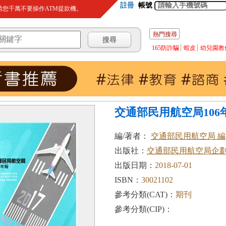
註冊
帳號
您千萬不要操作ATM提款機。
熱門搜尋
165防詐騙
蝦皮
幼兒園教
交通部民用航空局106
編/著者：
交通部民用航空局 編
出版社：
交通部民用航空局企
出版日期：
2018-07-01
ISBN：
30021102
參考分類(CAT)：
期刊
參考分類(CIP)：