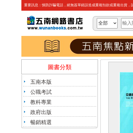
重要訊息：慎防詐騙電話，絕無簽單錯誤造成重複扣款或重複出貨，請
圖書分類
五南本版
公職考試
教科專業
政府出版
暢銷精選