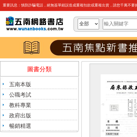
重要訊息：慎防詐騙電話，絕無簽單錯誤造成重複扣款或重複出貨，請您千萬不要操
圖書分類
五南本版
公職考試
教科專業
政府出版
暢銷精選