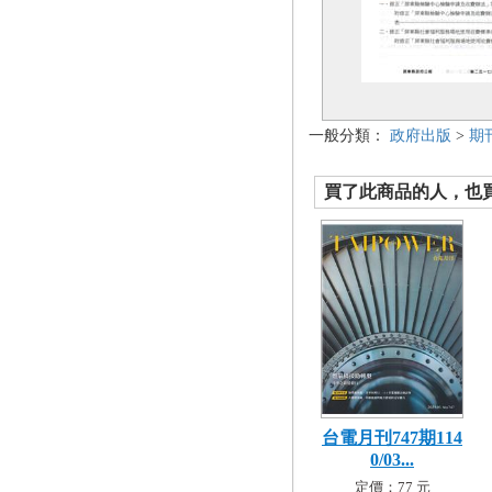
一般分類：
政府出版
>
期
買了此商品的人，也買了.
台電月刊747期114
0/03...
定價：77 元