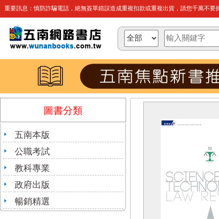
重要訊息：慎防詐騙電話，絕無簽單錯誤造成重複扣款或重複出貨，請您千萬不要操
圖書分類
五南本版
公職考試
教科專業
政府出版
暢銷精選