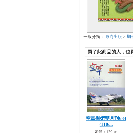
一般分類：
政府出版
>
期
買了此商品的人，也買了.
空軍學術雙月刊684
(110/...
定價：120 元