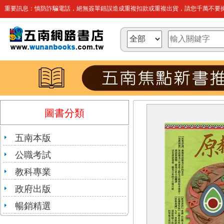
重要訊息：慎防詐騙電話，絕無簽單錯誤造成重複扣款或重複出貨，請您千萬不要操
圖書分類
五南本版
公職考試
教科專業
政府出版
暢銷精選