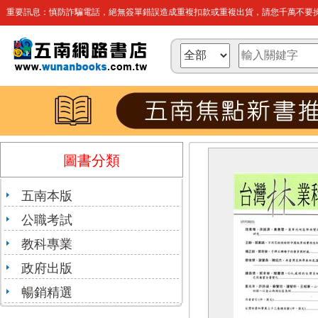
重要訊息：慎防詐騙電話，絕無簽單錯誤造成重複扣款或重複出貨，請您千萬不要操
圖書分類
五南本版
公職考試
教科專業
政府出版
暢銷精選