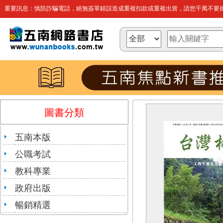
重要訊息：慎防詐騙電話，絕無簽單錯誤造成重複扣款或重複出貨，請您千萬不要操
圖書分類
五南本版
公職考試
教科專業
政府出版
暢銷精選