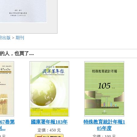
府出版
>
期刊
人，也買了....
67卷第
國庫署年報103年
特殊教育統計年報1
..
05年度
定價：450 元
 元
定價：100 元