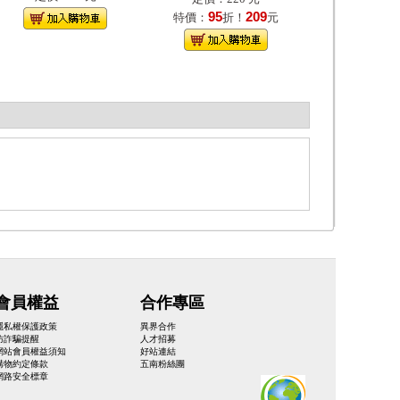
95
209
特價：
折！
元
會員權益
合作專區
隱私權保護政策
異界合作
防詐騙提醒
人才招募
網站會員權益須知
好站連結
購物約定條款
五南粉絲團
網路安全標章