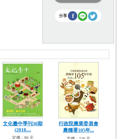
f
分享
文化臺中季刊30期
行政院農業委員會
(2018....
農糧署105年...
定價：90 元
定價：220 元