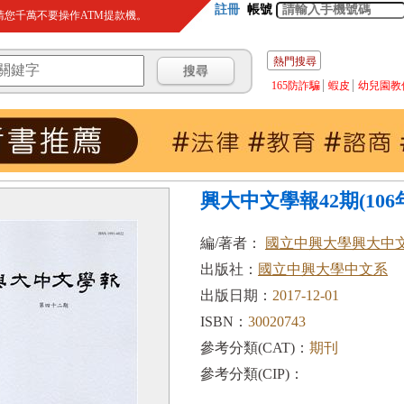
註冊
帳號
您千萬不要操作ATM提款機。
熱門搜尋
165防詐騙
蝦皮
幼兒園教
興大中文學報42期(106年
編/著者：
國立中興大學興大中
出版社：
國立中興大學中文系
出版日期：
2017-12-01
ISBN：
30020743
參考分類(CAT)：
期刊
參考分類(CIP)：