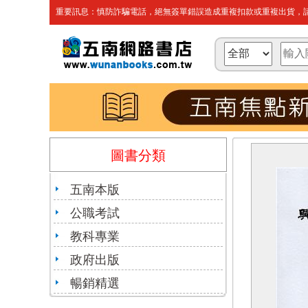
重要訊息：慎防詐騙電話，絕無簽單錯誤造成重複扣款或重複出貨，請
圖書分類
五南本版
公職考試
教科專業
政府出版
暢銷精選