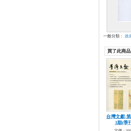
一般分類：
政
買了此商品的
台灣文獻-第
3期(季刊.
定價：300