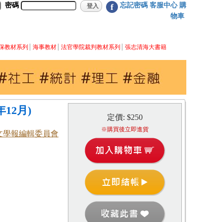
密碼
忘記密碼
客服中心
購
f
物車
保教材系列
海事教材
法官學院裁判教材系列
張志清海大書籍
12月)
定價: $250
※購買後立即進貨
文學報編輯委員會