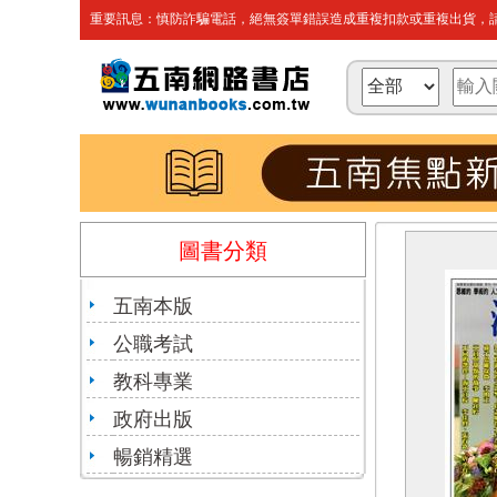
重要訊息：慎防詐騙電話，絕無簽單錯誤造成重複扣款或重複出貨，請
圖書分類
五南本版
公職考試
教科專業
政府出版
暢銷精選