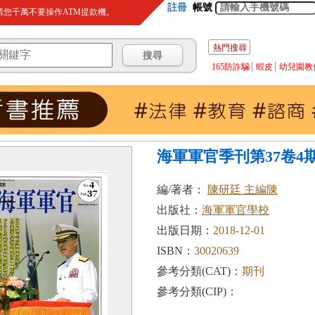
註冊
帳號
您千萬不要操作ATM提款機。
熱門搜尋
165防詐騙
蝦皮
幼兒園教
海軍軍官季刊第37卷4期(2
編/著者：
陳研廷 主編陳
出版社：
海軍軍官學校
出版日期：
2018-12-01
ISBN：
30020639
參考分類(CAT)：
期刊
參考分類(CIP)：