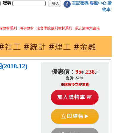
密碼
忘記密碼
客服中心
購
f
物車
保教材系列
海事教材
法官學院裁判教材系列
張志清海大書籍
018.12)
優惠價：
95
238
折,
元
定價:
$250
※購買後立即進貨