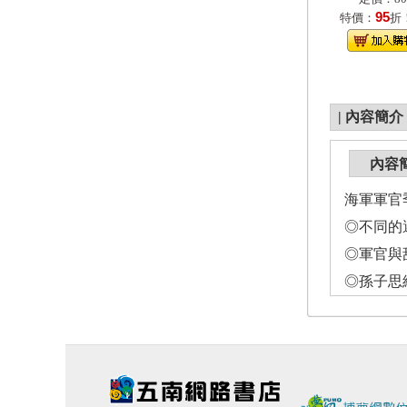
95
特價：
折
|
內容簡介
內容
海軍軍官季刊
◎不同的
◎軍官與
◎孫子思