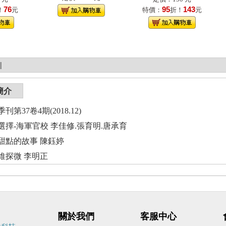
76
95
143
！
元
特價：
折！
元
|
簡介
第37卷4期(2018.12)
選擇-海軍官校 李佳修.張育明.唐承育
甜點的故事 陳鈺婷
維探微 李明正
關於我們
客服中心