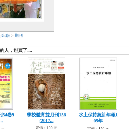
府出版
>
期刊
人，也買了....
54卷9
學校體育雙月刊158
水土保持統計年報1
(2017...
..
05年
定價：100 元
 元
定價：150 元