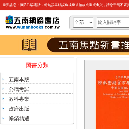
重要訊息：慎防詐騙電話，絕無簽單錯誤造成重複扣款或重複出貨，請您千萬不要操
圖書分類
五南本版
公職考試
教科專業
政府出版
暢銷精選