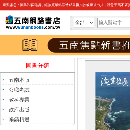
重要訊息：慎防詐騙電話，絕無簽單錯誤造成重複扣款或重複出貨，請您千萬不要操
圖書分類
五南本版
公職考試
教科專業
政府出版
暢銷精選