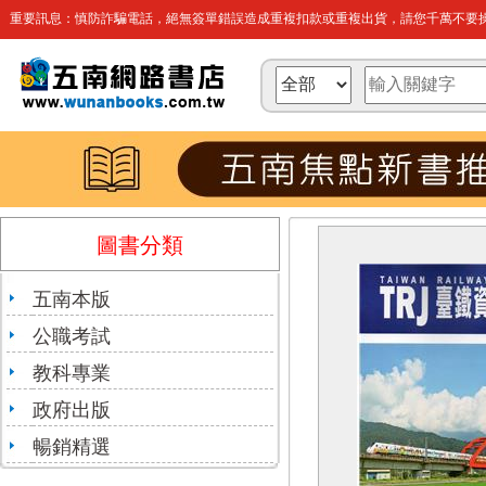
重要訊息：慎防詐騙電話，絕無簽單錯誤造成重複扣款或重複出貨，請您千萬不要操
圖書分類
五南本版
公職考試
教科專業
政府出版
暢銷精選