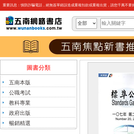
重要訊息：慎防詐騙電話，絕無簽單錯誤造成重複扣款或重複出貨，請您千萬不要操
圖書分類
五南本版
公職考試
教科專業
政府出版
暢銷精選