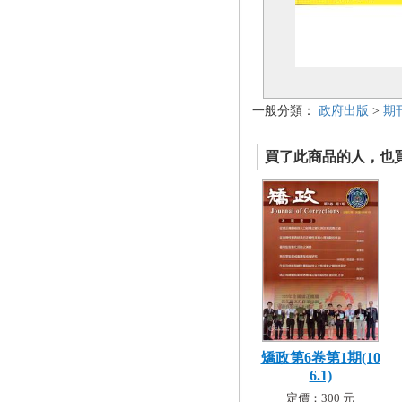
一般分類：
政府出版
>
期
買了此商品的人，也買了.
矯政第6卷第1期(10
6.1)
定價：300 元