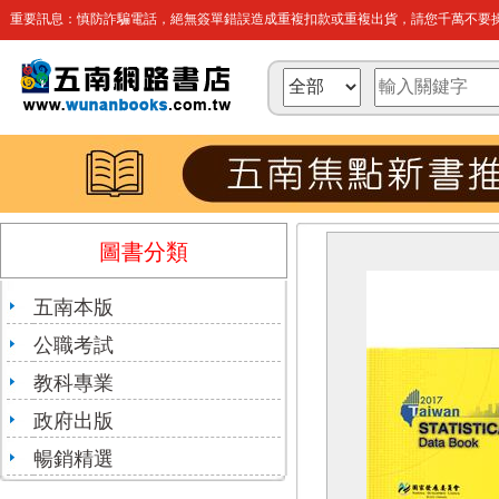
重要訊息：慎防詐騙電話，絕無簽單錯誤造成重複扣款或重複出貨，請您千萬不要操
圖書分類
五南本版
公職考試
教科專業
政府出版
暢銷精選