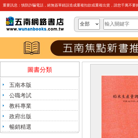
重要訊息：慎防詐騙電話，絕無簽單錯誤造成重複扣款或重複出貨，請您千萬不要操
圖書分類
五南本版
公職考試
教科專業
政府出版
暢銷精選