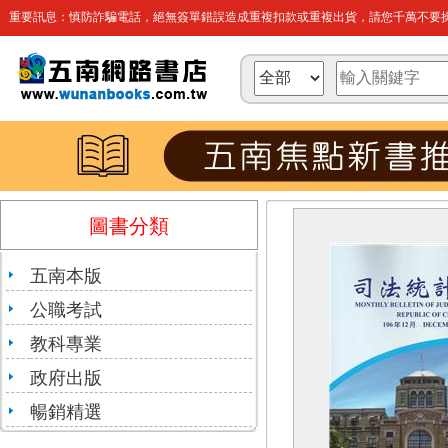
重要訊息：慎防詐騙電話，絕無簽單錯誤造成重複扣款或重複出貨，請您千萬不要操
圖書分類
五南本版
公職考試
教科專業
政府出版
暢銷精選