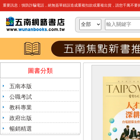
重要訊息：慎防詐騙電話，絕無簽單錯誤造成重複扣款或重複出貨，請您千萬不要操
圖書分類
五南本版
公職考試
教科專業
政府出版
暢銷精選