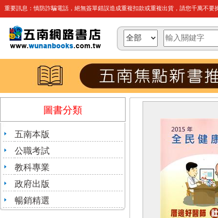
重要訊息：慎防詐騙電話，絕無簽單錯誤造成重複扣款或重複出貨，請您千萬不要操
圖書分類
五南本版
公職考試
教科專業
政府出版
暢銷精選