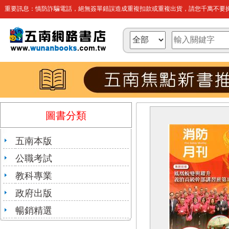
重要訊息：慎防詐騙電話，絕無簽單錯誤造成重複扣款或重複出貨，請您千萬不要操
圖書分類
五南本版
公職考試
教科專業
政府出版
暢銷精選