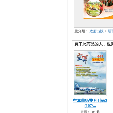
一般分類：
政府出版
>
期
買了此商品的人，也買了.
空軍學術雙月刊662
(107/...
定價：105 元