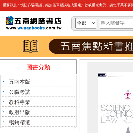
重要訊息：慎防詐騙電話，絕無簽單錯誤造成重複扣款或重複出貨，請您千萬不要操
圖書分類
五南本版
公職考試
教科專業
政府出版
暢銷精選