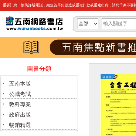
重要訊息：慎防詐騙電話，絕無簽單錯誤造成重複扣款或重複出貨，請您千萬不要操
圖書分類
五南本版
公職考試
教科專業
政府出版
暢銷精選