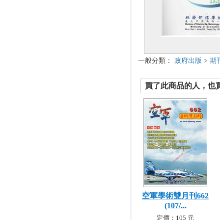
一般分類：
政府出版
>
期
買了此商品的人，也買了.
空軍學術雙月刊662
(107/...
定價：105 元