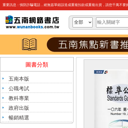
重要訊息：慎防詐騙電話，絕無簽單錯誤造成重複扣款或重複出貨，請您千萬不要操
圖書分類
五南本版
公職考試
教科專業
政府出版
暢銷精選