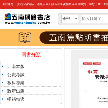
重要訊息：慎防詐騙電話，絕無簽單錯誤造成重複扣款或重複出貨，請您千萬不要操
圖書分類
五南本版
公職考試
教科專業
政府出版
暢銷精選