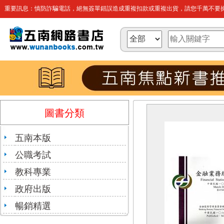
重要訊息：慎防詐騙電話，絕無簽單錯誤造成重複扣款或重複出貨，請您千萬不要操
圖書分類
五南本版
公職考試
教科專業
政府出版
暢銷精選