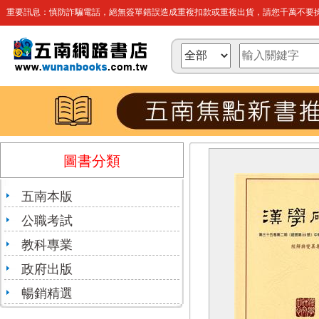
重要訊息：慎防詐騙電話，絕無簽單錯誤造成重複扣款或重複出貨，請您千萬不要操
圖書分類
五南本版
公職考試
教科專業
政府出版
暢銷精選