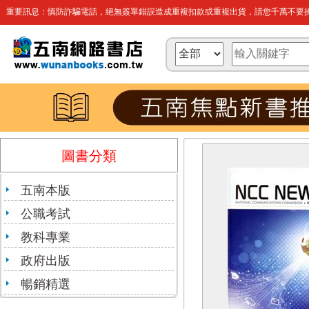
重要訊息：慎防詐騙電話，絕無簽單錯誤造成重複扣款或重複出貨，請您千萬不要操
圖書分類
五南本版
公職考試
教科專業
政府出版
暢銷精選