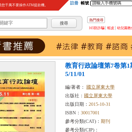
註冊
帳號
您千萬不要操作ATM提款機。
熱門搜尋
165防詐騙
蝦皮
幼兒園教
教育行政論壇第7卷第1期
5/11/01
編/著者：
國立屏東大學
出版社：
國立屏東大學
出版日期：
2015-10-31
ISBN：
30017001
參考分類(CAT)：
期刊
參考分類(CIP)：