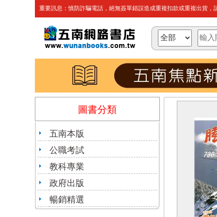
重要訊息：慎防詐騙電話，絕無簽單錯誤造成重複扣款或重複出貨，請
圖書分類
五南本版
公職考試
教科專業
政府出版
暢銷精選