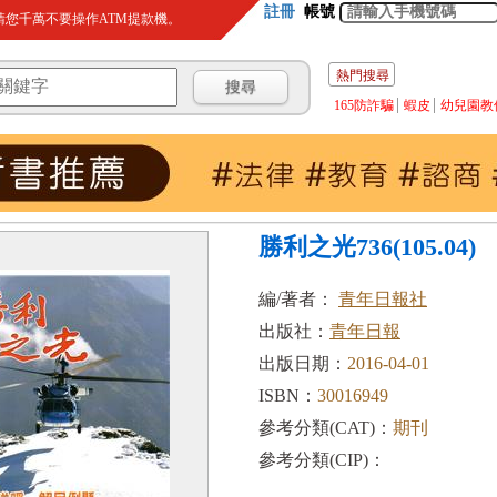
註冊
帳號
您千萬不要操作ATM提款機。
熱門搜尋
165防詐騙
蝦皮
幼兒園教
勝利之光736(105.04)
編/著者：
青年日報社
出版社：
青年日報
出版日期：
2016-04-01
ISBN：
30016949
參考分類(CAT)：
期刊
參考分類(CIP)：