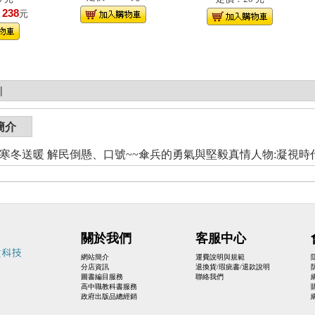
238
！
元
|
簡介
:寒冬送暖 解民倒懸、口號~~傘兵的勇氣與堅毅真情人物:凝視時
關於我們
客服中心
網站簡介
運費說明與規範
分店資訊
退換貨/瑕疵書/退款說明
圖書編目服務
聯絡我們
高中職教科書服務
政府出版品總經銷