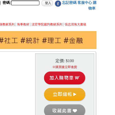
密碼
忘記密碼
客服中心
購
f
物車
保教材系列
海事教材
法官學院裁判教材系列
張志清海大書籍
定價: $100
※購買後立即進貨