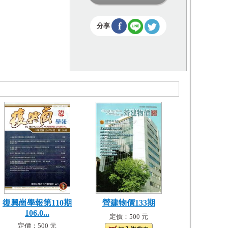
f
分享
復興崗學報第110期
營建物價133期
106.0...
定價：500 元
定價：500 元