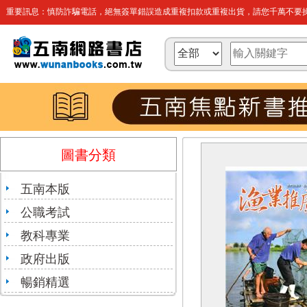
重要訊息：慎防詐騙電話，絕無簽單錯誤造成重複扣款或重複出貨，請您千萬不要操
圖書分類
五南本版
公職考試
教科專業
政府出版
暢銷精選