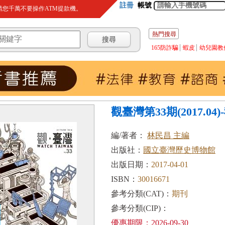
註冊
帳號
您千萬不要操作ATM提款機。
熱門搜尋
165防詐騙
蝦皮
幼兒園教
觀臺灣第33期(2017.0
編/著者：
林民昌 主編
出版社：
國立臺灣歷史博物館
出版日期：
2017-04-01
ISBN：
30016671
參考分類(CAT)：
期刊
參考分類(CIP)：
優惠期限：2026-09-30