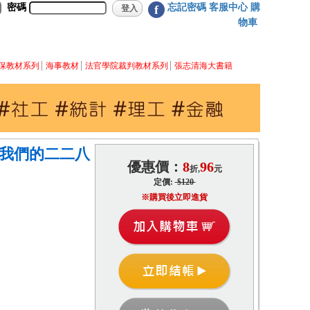
密碼
忘記密碼
客服中心
購
f
物車
保教材系列
海事教材
法官學院裁判教材系列
張志清海大書籍
4)-我們的二二八
優惠價：
8
96
折,
元
定價:
$120
※購買後立即進貨