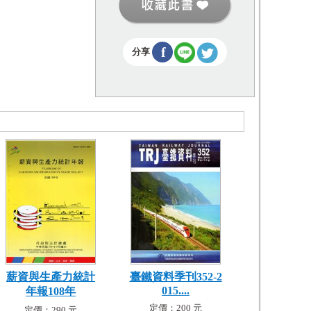
f
分享
薪資與生產力統計
臺鐵資料季刊352-2
015....
年報108年
定價：200 元
定價：290 元