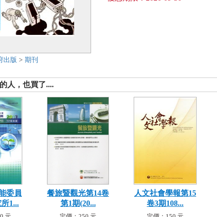
府出版
>
期刊
人，也買了....
能委員
餐旅暨觀光第14卷
人文社會學報第15
1...
第1期(20...
卷3期108...
0 元
定價：250 元
定價：150 元