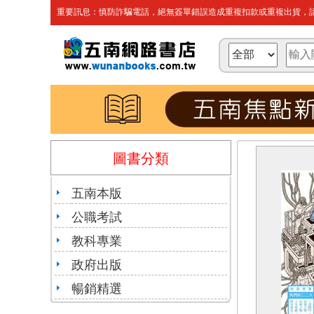
重要訊息：慎防詐騙電話，絕無簽單錯誤造成重複扣款或重複出貨，請
圖書分類
五南本版
公職考試
教科專業
政府出版
暢銷精選