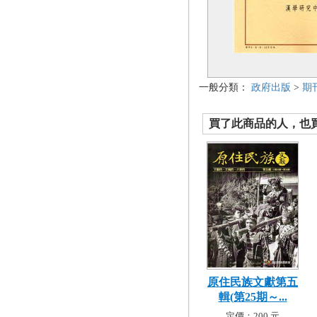
一般分類：
政府出版
>
期
買了此商品的人，也買了.
原住民族文獻第五
輯(第25期～...
定價：200 元