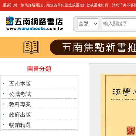
重要訊息：慎防詐騙電話，絕無簽單錯誤造成重複扣款或重複出貨，請您千萬不要操
圖書分類
五南本版
公職考試
教科專業
政府出版
暢銷精選