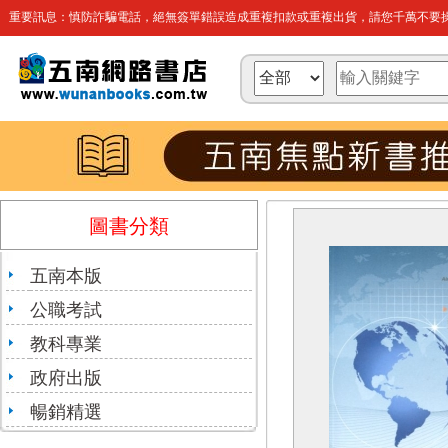
重要訊息：慎防詐騙電話，絕無簽單錯誤造成重複扣款或重複出貨，請您千萬不要操
圖書分類
五南本版
公職考試
教科專業
政府出版
暢銷精選