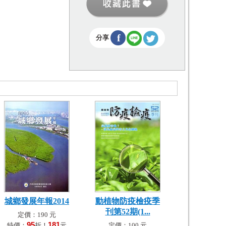
f
分享
城鄉發展年報2014
動植物防疫檢疫季
刊第52期(1...
定價：190 元
95
181
特價：
折！
元
定價：100 元