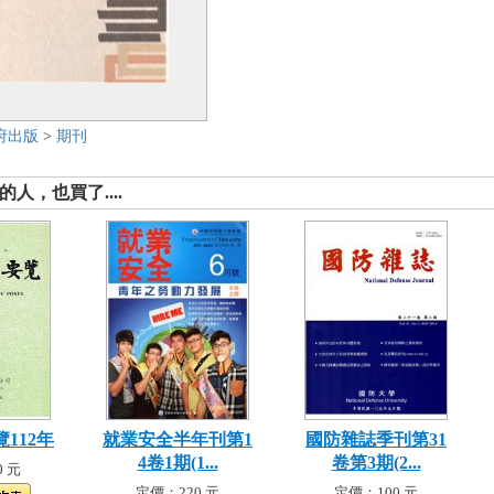
府出版
>
期刊
人，也買了....
112年
就業安全半年刊第1
國防雜誌季刊第31
4卷1期(1...
卷第3期(2...
 元
定價：220 元
定價：100 元