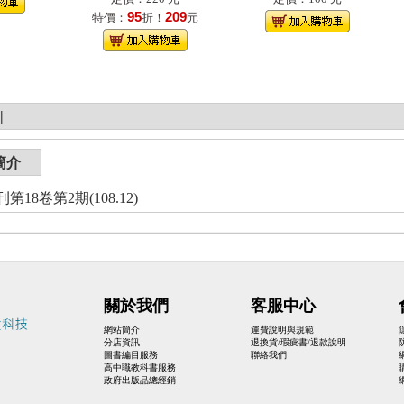
95
209
特價：
折！
元
|
簡介
18卷第2期(108.12)
關於我們
客服中心
網站簡介
運費說明與規範
分店資訊
退換貨/瑕疵書/退款說明
圖書編目服務
聯絡我們
高中職教科書服務
政府出版品總經銷