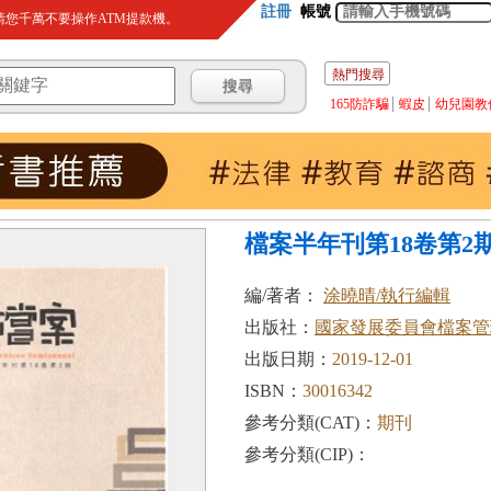
註冊
帳號
您千萬不要操作ATM提款機。
熱門搜尋
165防詐騙
蝦皮
幼兒園教
檔案半年刊第18卷第2期(1
編/著者：
涂曉晴/執行編輯
出版社：
國家發展委員會檔案管
出版日期：
2019-12-01
ISBN：
30016342
參考分類(CAT)：
期刊
參考分類(CIP)：