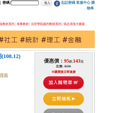
密碼
忘記密碼
客服中心
購
f
物車
保教材系列
海事教材
法官學院裁判教材系列
張志清海大書籍
08.12)
優惠價：
95
143
折,
元
定價:
$150
※購買後立即進貨
理局