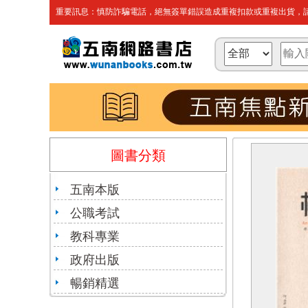
重要訊息：慎防詐騙電話，絕無簽單錯誤造成重複扣款或重複出貨，請
圖書分類
五南本版
公職考試
教科專業
政府出版
暢銷精選